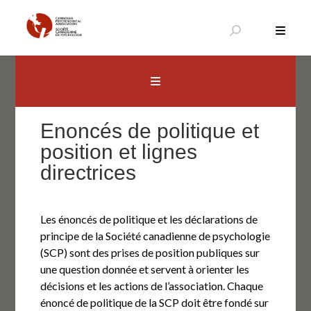
Aller
au
contenu
Canadian Psychological Association
The national voice for psychology in Canada
Enoncés de politique et
position et lignes
directrices
Les énoncés de politique et les déclarations de
principe de la Société canadienne de psychologie
(SCP) sont des prises de position publiques sur
une question donnée et servent à orienter les
décisions et les actions de l’association. Chaque
énoncé de politique de la SCP doit être fondé sur