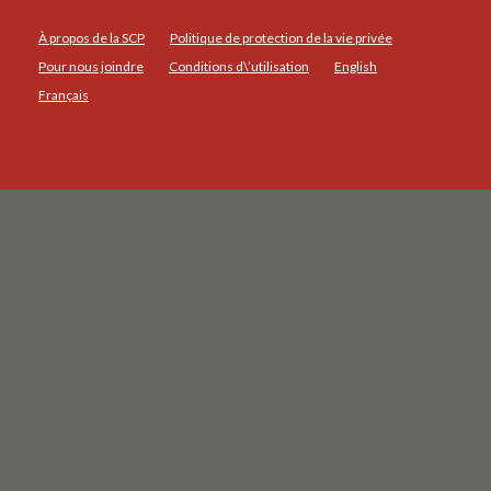
À propos de la SCP
Politique de protection de la vie privée
Pour nous joindre
Conditions d\’utilisation
English
Français