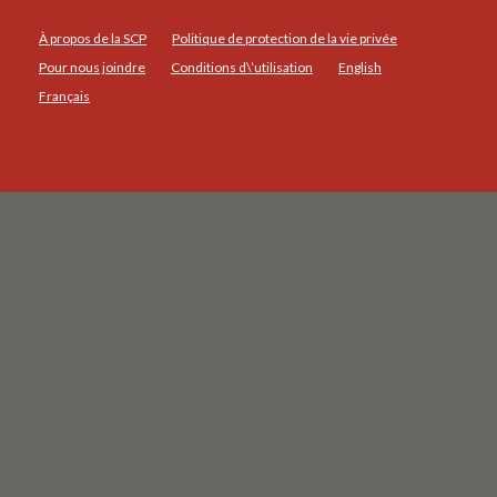
À propos de la SCP
Politique de protection de la vie privée
Pour nous joindre
Conditions d\’utilisation
English
Français