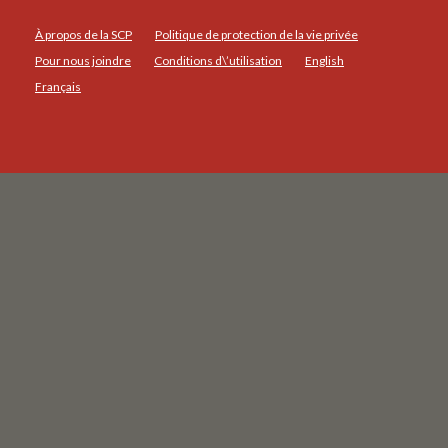
À propos de la SCP
Politique de protection de la vie privée
Pour nous joindre
Conditions d\’utilisation
English
Français