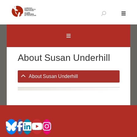
Aller
au
contenu
Canadian Psychological Association
The national voice for psychology in Canada
About Susan Underhill
About Susan Underhill