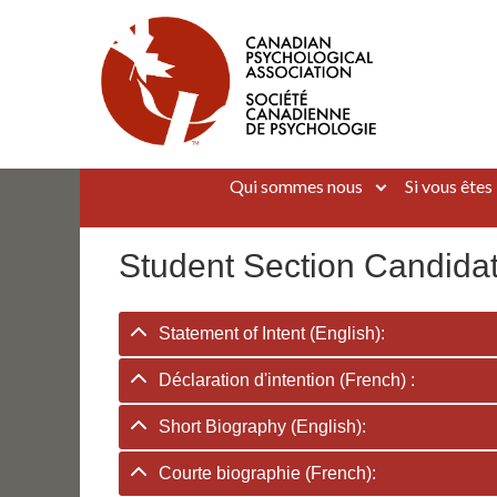
Aller
au
contenu
Canadian Psychological Association
The national voice for psychology in Canada
Qui sommes nous
Si vous êtes
Student Section Candida
Statement of Intent (English):
Déclaration d'intention (French) :
Short Biography (English):
Courte biographie (French):