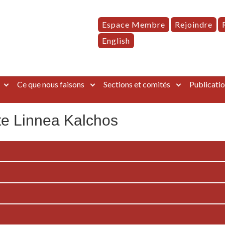
Espace Membre
Rejoindre
English
Ce que nous faisons
Sections et comités
Publicatio
te Linnea Kalchos