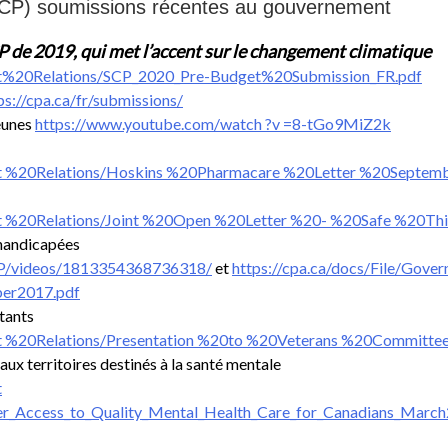
SCP) soumissions récentes au gouvernement
 de 2019, qui met l’accent sur le changement climatique
ent%20Relations/SCP_2020_Pre-Budget%20Submission_FR.pdf
ps://cpa.ca/fr/submissions/
jeunes
https://www.youtube.com/watch ?v =8-tGo9MiZ2k
ent %20Relations/Hoskins %20Pharmacare %20Letter %20Septe
ent %20Relations/Joint %20Open %20Letter %20- %20Safe %20T
 handicapées
P/videos/1813354368736318/
et
https://cpa.ca/docs/File/Gove
ber2017.pdf
tants
nt %20Relations/Presentation %20to %20Veterans %20Committe
aux territoires destinés à la santé mentale
t
ter_Access_to_Quality_Mental_Health_Care_for_Canadians_Marc