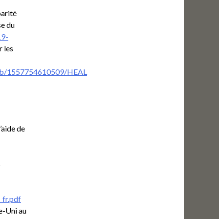
arité
se du
19-
r les
ed4b/1557754610509/HEAL
’aide de
s
fr.pdf
me-Uni au