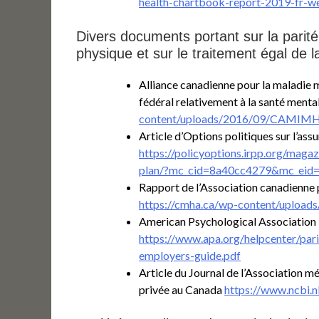
health-chartbook-report-2019-fr-w
Divers documents portant sur la parité
physique et sur le traitement égal de
Alliance canadienne pour la maladie 
fédéral relativement à la santé menta
content/uploads/2016/09/CAMIMH
Article d’Options politiques sur l’as
https://policyoptions.irpp.org/mag
plan/?mc_cid=8a40cc4279&mc_eid
Rapport de l’Association canadienne po
https://cmha.ca/wp-content/uploa
American Psychological Association – a
https://www.apa.org/helpcenter/par
employers-guide.pdf
Article du Journal de l’Association mé
privée au Canada
https://www.ncbi.