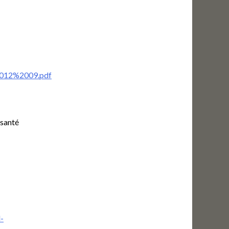
012%2009.pdf
-santé
l-