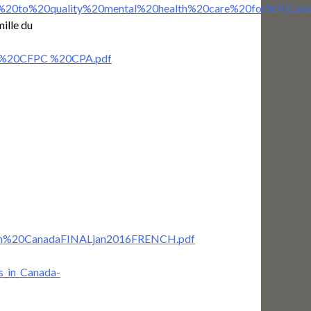
ess%20to%20quality%20mental%20health%20care%20for%20Cana
mille du
17 %20CFPC %20CPA.pdf
0in%20CanadaFINALjan2016FRENCH.pdf
s_in_Canada-