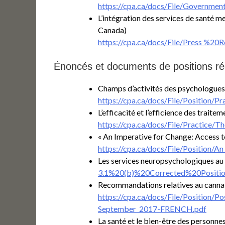
https://cpa.ca/docs/File/Govern
L’intégration des services de santé m
Canada)
https://cpa.ca/docs/File/Press %
Énoncés et documents de positions réc
Champs d’activités des psychologues
https://cpa.ca/docs/File/Position/
L’efficacité et l’efficience des trait
https://cpa.ca/docs/File/Practice/
« An Imperative for Change: Access t
https://cpa.ca/docs/File/Position/A
Les services neuropsychologiques a
3.1%20(b)%20Corrected%20Posit
Recommandations relatives au canna
https://cpa.ca/docs/File/Position/
September_2017-FRENCH.pdf
La santé et le bien-être des person