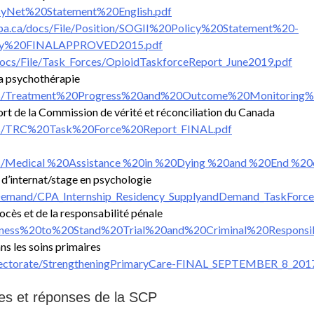
IPsyNet%20Statement%20English.pdf
cpa.ca/docs/File/Position/SOGII%20Policy%20Statement%20-
py%20FINALAPPROVED2015.pdf
/docs/File/Task_Forces/OpioidTaskforceReport_June2019.pdf
 la psychothérapie
orces/Treatment%20Progress%20and%20Outcome%20Monitoring
ort de la Commission de vérité et réconciliation du Canada
rces/TRC%20Task%20Force%20Report_FINAL.pdf
rces/Medical %20Assistance %20in %20Dying %20and %20End %2
d’internat/stage en psychologie
ndDemand/CPA_Internship_Residency_SupplyandDemand_TaskForc
rocès et de la responsabilité pénale
n/Fitness%20to%20Stand%20Trial%20and%20Criminal%20Respons
ns les soins primaires
Directorate/StrengtheningPrimaryCare-FINAL_SEPTEMBER_8_201
es et réponses de la SCP