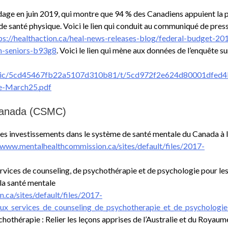
age en juin 2019, qui montre que 94 % des Canadiens appuient la p
 de santé physique. Voici le lien qui conduit au communiqué de pres
ps://healthaction.ca/heal-news-releases-blog/federal-budget-20
n-seniors-b93g8
. Voici le lien qui mène aux données de l’enquête su
/static/5cd45467fb22a5107d310b81/t/5cd972f2e624d80001df
e-March25.pdf
Canada (CSMC)
des investissements dans le système de santé mentale du Canada à l
/www.mentalhealthcommission.ca/sites/default/files/2017-
rvices de counseling, de psychothérapie et de psychologie pour le
la santé mentale
ca/sites/default/files/2017-
ux_services_de_counseling_de_psychotherapie_et_de_psychologie_
chothérapie : Relier les leçons apprises de l’Australie et du Royau