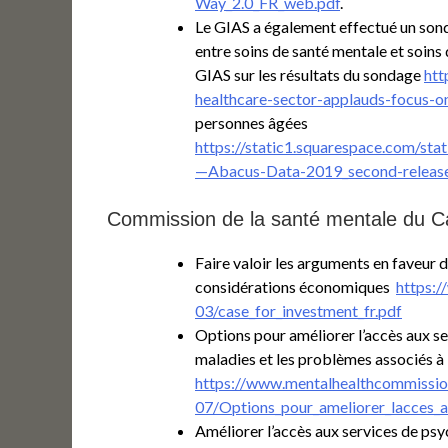
Way_2.0_FR_web.pdf
.
Le GIAS a également effectué un sond
entre soins de santé mentale et soins
GIAS sur les résultats du sondage
htt
healthcare-sector-applauds-focus-o
personnes âgées
https://static1.squarespace.com
—Abacus-Data-2019_second-releas
Commission de la santé mentale du 
Faire valoir les arguments en faveur 
considérations économiques
https:/
03/case_for_investment_fr.pdf
Options pour améliorer l’accès aux se
maladies et les problèmes associés à 
https://www.mentalhealthcommission.
07/Options_pour_ameliorer_lacces_a
Améliorer l’accès aux services de psy