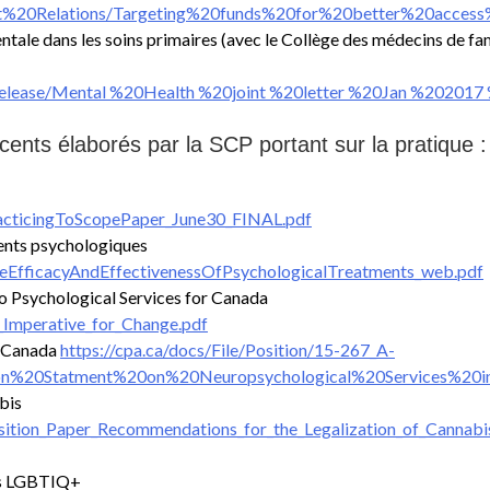
ment%20Relations/Targeting%20funds%20for%20better%20acc
entale dans les soins primaires (avec le Collège des médecins de fa
20Release/Mental %20Health %20joint %20letter %20Jan %2020
ents élaborés par la SCP portant sur la pratique :
PracticingToScopePaper_June30_FINAL.pdf
ements psychologiques
TheEfficacyAndEffectivenessOfPsychologicalTreatments_web.pdf
o Psychological Services for Canada
n_Imperative_for_Change.pdf
u Canada
https://cpa.ca/docs/File/Position/15-267_A-
ion%20Statment%20on%20Neuropsychological%20Services%2
bis
Position_Paper_Recommendations_for_the_Legalization_of_Cannabi
nes LGBTIQ+