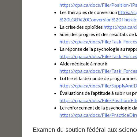
https://cpa.ca/docs/File/Position/
Les thérapies de conversion
https://
%20LGB%20Conversion%20Thera
La crise des opioïdes
https://cpa.ca
Suivi des progrès et des résultats de
https://cpa.ca/docs/File/Task_F
La réponse de la psychologie au rapp
https://cpa.ca/docs/File/Task_Fo
Aide médicale à mourir
https://cpa.ca/docs/File/Task_Fo
L’offre et la demande de programmes 
https://cpa.ca/docs/File/SupplyA
Évaluations de l’aptitude à subir un p
https://cpa.ca/docs/File/Positio
Le renforcement de la psychologie da
https://cpa.ca/docs/File/Practice
Examen du soutien fédéral aux scienc