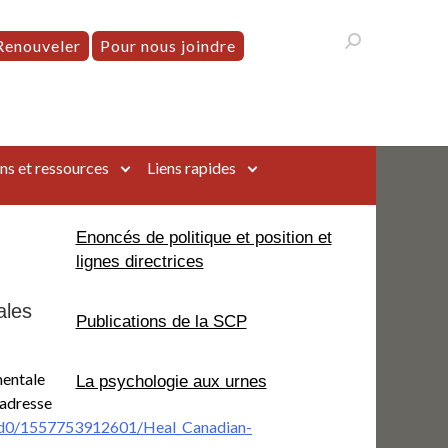
Renouveler
Pour nous joindre
ns et ressources
Liens rapides
Enoncés de politique et position et
lignes directrices
ales
Publications de la SCP
mentale
La psychologie aux urnes
’adresse
3d0/1557753912601/Heal_Canadian-