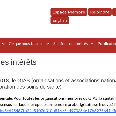
Espace Membre
Rejoindre
English
Ce que nous faisons
Sections et comités
Publicatio
s intérêts
18, le GIAS (organisations et associations nation
ioration des soins de santé)
é mentale. Pour toutes les organisations membres du GIAS, la santé 
onsensus sur laquelle repose ce mémoire prébudgétaire se trouve à l
/static/5cd45467fb22a5107d310b81/t/5cd970364e17b6275641e