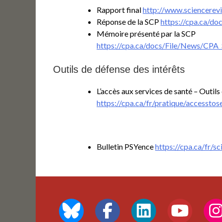
Rapport final
http://www.sciencerevi
Réponse de la SCP
https://cpa.ca/d
Mémoire présenté par la SCP
https://cpa.ca/docs/File/News/CPA
Outils de défense des intérêts
L’accès aux services de santé – Outil
https://cpa.ca/fr/pratique/accesstos
Bulletin PSYence
https://cpa.ca/fr/s