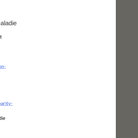
aladie
t
on-
arity-
die