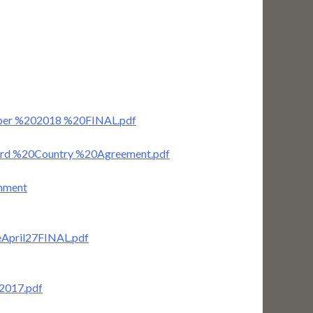
mber %202018 %20FINAL.pdf
hird %20Country %20Agreement.pdf
rnment
eApril27FINAL.pdf
h2017.pdf