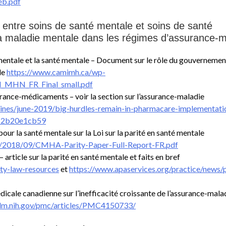
eb.pdf
 entre soins de santé mentale et soins de santé
 la maladie mentale dans les régimes d’assurance-m
mentale et la santé mentale – Document sur le rôle du gouvernemen
le
https://www.camimh.ca/wp-
_MHN_FR_Final_small.pdf
surance-médicaments – voir la section sur l’assurance-maladie
azines/june-2019/big-hurdles-remain-in-pharmacare-implementati
=2b20e1cb59
ur la santé mentale sur la Loi sur la parité en santé mentale
ds/2018/09/CMHA-Parity-Paper-Full-Report-FR.pdf
rticle sur la parité en santé mentale et faits en bref
ity-law-resources
et
https://www.apaservices.org/practice/news/p
dicale canadienne sur l’inefficacité croissante de l’assurance-mala
nlm.nih.gov/pmc/articles/PMC4150733/