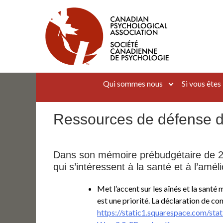
Aller
au
contenu
Canadian Psychological Association
The national voice for psychology in Canada
Qui sommes nous
Si vous êtes
Ressources de défense de
Dans son mémoire prébudgétaire de 20
qui s’intéressent à la santé et à l’amél
Met l’accent sur les aînés et la sant
est une priorité. La déclaration de c
https://static1.squarespace.com