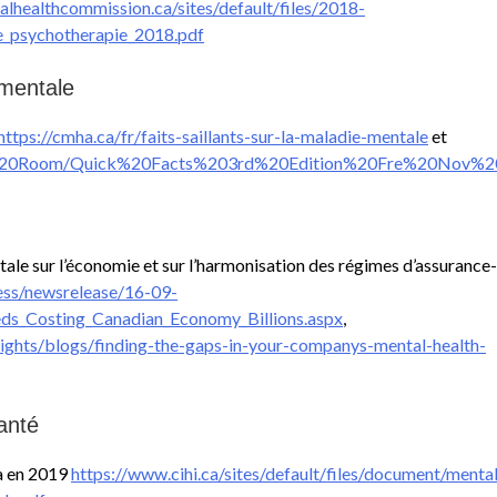
lhealthcommission.ca/sites/default/files/2018-
e_psychotherapie_2018.pdf
 mentale
https://cmha.ca/fr/faits-saillants-sur-la-maladie-mentale
et
ia%20Room/Quick%20Facts%203rd%20Edition%20Fre%20Nov%2
tale sur l’économie et sur l’harmonisation des régimes d’assurance
ess/newsrelease/16-09-
s_Costing_Canadian_Economy_Billions.aspx
,
ights/blogs/finding-the-gaps-in-your-companys-mental-health-
santé
a en 2019
https://www.cihi.ca/sites/default/files/document/menta