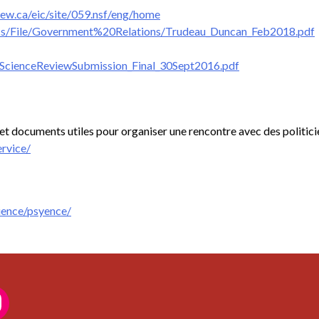
ew.ca/eic/site/059.nsf/eng/home
ocs/File/Government%20Relations/Trudeau_Duncan_Feb2018.pdf
_ScienceReviewSubmission_Final_30Sept2016.pdf
s et documents utiles pour organiser une rencontre avec des politici
ervice/
cience/psyence/