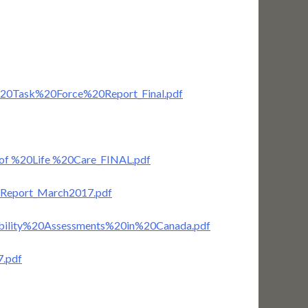
%20Task%20Force%20Report_Final.pdf
0of %20Life %20Care_FINAL.pdf
eReport_March2017.pdf
ibility%20Assessments%20in%20Canada.pdf
7.pdf