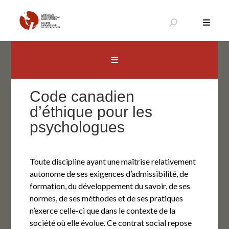
Aller
au
contenu
Canadian Psychological Association
The national voice for psychology in Canada
Code canadien
d’éthique pour les
psychologues
Toute discipline ayant une maîtrise relativement
autonome de ses exigences d’admissibilité, de
formation, du développement du savoir, de ses
normes, de ses méthodes et de ses pratiques
n’exerce celle-ci que dans le contexte de la
société où elle évolue. Ce contrat social repose