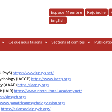
Espace Membre
Rejoindre
English
Ce que nous faisons
Sections et comités
Publicatio
(IUPsyS)
https://www.iupsys.net/
Psychology (IACCP)
https://www.iaccp.org/
ogy (AAAP)
https://iaapsy.org/
ch (IAIR)
https://www.intercultural-academy.net/
s://sipsych.org/
//www.panafricanpsychologyunion.org/
)
https://asiansocialpsych.org/