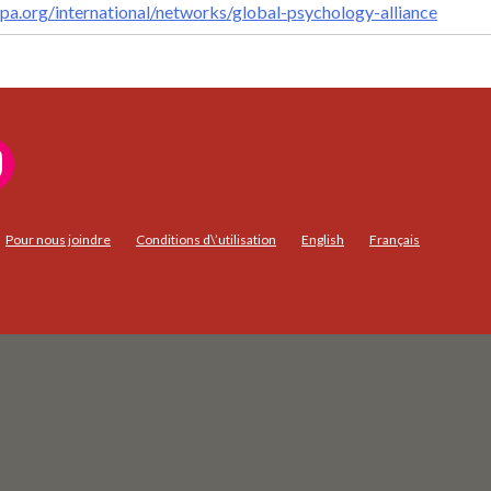
pa.org/international/networks/global-psychology-alliance
Pour nous joindre
Conditions d\’utilisation
English
Français