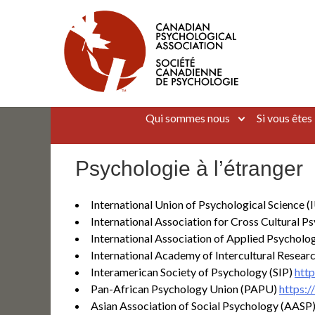
Aller
au
contenu
Canadian Psychological Association
The national voice for psychology in Canada
Qui sommes nous
Si vous êtes
Psychologie à l’étranger
International Union of Psychological Science 
International Association for Cross Cultural 
International Association of Applied Psychol
International Academy of Intercultural Resear
Interamerican Society of Psychology (SIP)
http
Pan-African Psychology Union (PAPU)
https:
Asian Association of Social Psychology (AASP