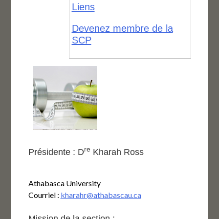
Liens
Devenez membre de la
SCP
re
Présidente : D
Kharah Ross
Athabasca University
Courriel :
kharahr@athabascau.ca
Mission de la section :