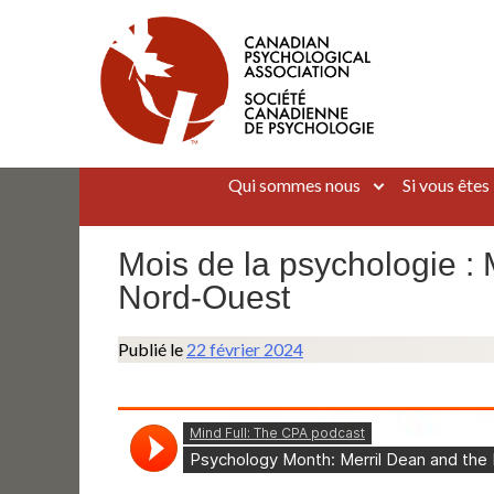
Aller
au
contenu
Canadian Psychological Association
The national voice for psychology in Canada
Qui sommes nous
Si vous êtes
Mois de la psychologie : M
Nord-Ouest
Publié le
22 février 2024