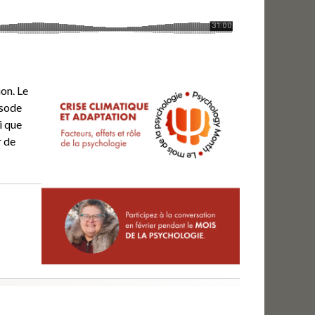
ion. Le
isode
i que
r de