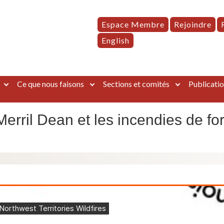
Espace Membre
Rejoindre
English
Ce que nous faisons
Sections et comités
Publicatio
erril Dean et les incendies de for