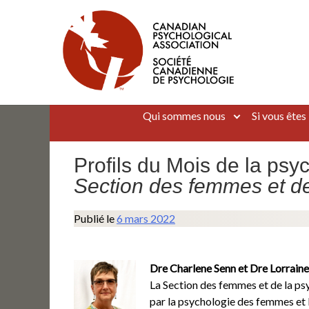
Aller
au
contenu
Canadian Psychological Association
The national voice for psychology in Canada
Qui sommes nous
Si vous êtes
Profils du Mois de la psy
Section des femmes et de
Publié le
6 mars 2022
Dre Charlene Senn et Dre Lorrain
La Section des femmes et de la ps
par la psychologie des femmes et l