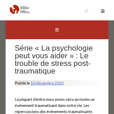
Aller
au
contenu
Canadian Psychological Association
The national voice for psychology in Canada
Série « La psychologie
peut vous aider » : Le
trouble de stress post-
traumatique
Publié le
10 décembre 2020
La plupart d’entre nous avons vécu au moins un
événement traumatisant dans notre vie. Les
répercussions des événements traumatisants