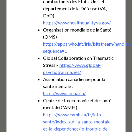
combattants des États-Unis et
département de la Défense (VA,
DoD)
https://www.healthquality.va.gov/
Organisation mondiale de la Santé
(OMS)
https://apps.who.int/iris/bitstream/h
sequence=1
Global Collaboration on Traumatic
Stress –
https://www.global-
psychotrauma.net/
Association canadienne pour la
santé mentale :
http://www.cmha.ca/
Centre de toxicomanie et de santé
mentale(CAMH)
https://www.camh.ca/fr/info-
sante/index-sur-la-sante-mentale-
et-la-dependance/le-trouble-de-