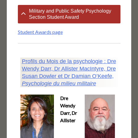
Military and Public Safety Psychology
Section Student Award
Student Awards page
Profils du Mois de la psychologie : Dre
Wendy Darr, Dr Allister MacIntyre, Dre
Susan Dowler et Dr Damian O’Keefe,
Psychologie du milieu militaire
Dre
Wendy
Darr, Dr
Allister