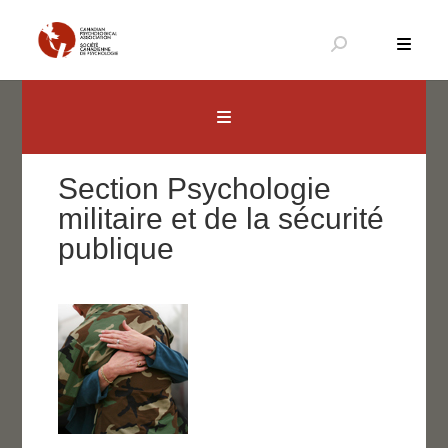
Aller
au
contenu
Canadian Psychological Association
The national voice for psychology in Canada
Section Psychologie
militaire et de la sécurité
publique