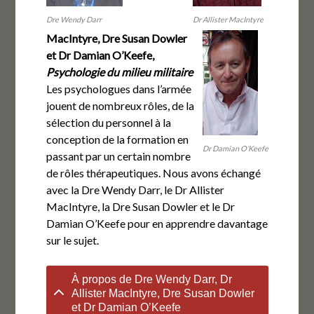
Dre Wendy Darr
Dr Allister MacIntyre
MacIntyre, Dre Susan Dowler
et Dr Damian O’Keefe,
Psychologie du milieu militaire
Les psychologues dans l’armée
jouent de nombreux rôles, de la
sélection du personnel à la
conception de la formation en
Dr Damian O’Keefe
passant par un certain nombre
de rôles thérapeutiques. Nous avons échangé
avec la Dre Wendy Darr, le Dr Allister
MacIntyre, la Dre Susan Dowler et le Dr
Damian O’Keefe pour en apprendre davantage
sur le sujet.
À propos de Dre Wendy Darr, Dr
Allister MacIntyre, Dre Susan Dowler
et Dr Damian O’Keefe