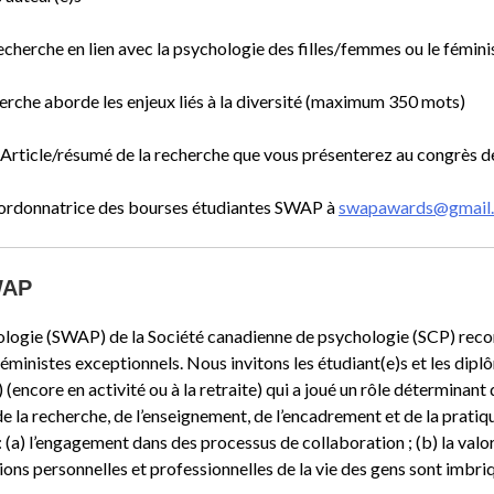
recherche en lien avec la psychologie des filles/femmes ou le fém
erche aborde les enjeux liés à la diversité (maximum 350 mots)
Article/résumé de la recherche que vous présenterez au congrès
coordonnatrice des bourses étudiantes SWAP à
swapawards@gmail
WAP
ogie (SWAP) de la Société canadienne de psychologie (SCP) reconn
éministes exceptionnels. Nous invitons les étudiant(e)s et les dip
encore en activité ou à la retraite) qui a joué un rôle déterminant
 de la recherche, de l’enseignement, de l’encadrement et de la prati
a) l’engagement dans des processus de collaboration ; (b) la valori
sions personnelles et professionnelles de la vie des gens sont imbri