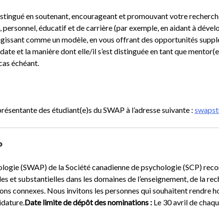
stingué en soutenant, encourageant et promouvant votre recherche 
ersonnel, éducatif et de carrière (par exemple, en aidant à dévelop
 agissant comme un modèle, en vous offrant des opportunités suppl
date et la manière dont elle/il s’est distinguée en tant que mentor(e
cas échéant.
présentante des étudiant(e)s du SWAP à l’adresse suivante :
swapst
P
logie (SWAP) de la Société canadienne de psychologie (SCP) reconn
s et substantielles dans les domaines de l’enseignement, de la rech
tions connexes. Nous invitons les personnes qui souhaitent rendr
idature.
Date limite de dépôt des nominations :
Le 30 avril de chaq