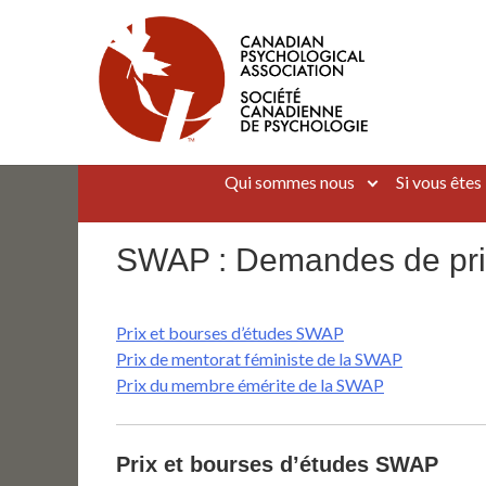
Aller
au
contenu
Canadian Psychological Association
The national voice for psychology in Canada
Qui sommes nous
Si vous êtes
SWAP : Demandes de pri
Prix et bourses d’études SWAP
Prix de mentorat féministe de la SWAP
Prix du membre émérite de la SWAP
Prix et bourses d’études SWAP