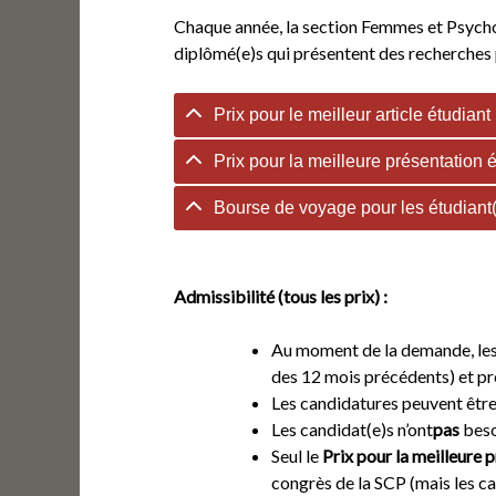
Chaque année, la section Femmes et Psychol
diplômé(e)s qui présentent des recherches p
Prix pour le meilleur article étudiant
Prix pour la meilleure présentation é
Bourse de voyage pour les étudiant
Admissibilité (tous les prix) :
Au moment de la demande, les 
des 12 mois précédents) et pré
Les candidatures peuvent être 
Les candidat(e)s n’ont
pas
beso
Seul le
Prix pour la meilleure 
congrès de la SCP (mais les ca