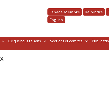
Espace Membre
Rejoindre
English
Ce que nous faisons
Sections et comités
Publicatio
x