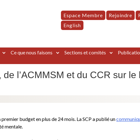
Espace Membre
Rejoindre
English
Ce que nous faisons
Sections et comités
Publicatio
 de l’ACMMSM et du CCR sur le 
n premier budget en plus de 24 mois. La SCP a publié un
communiq
té mentale.