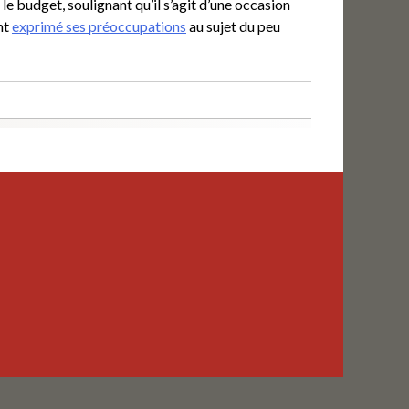
le budget, soulignant qu’il s’agit d’une occasion
nt
exprimé ses préoccupations
au sujet du peu