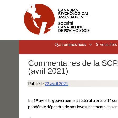
Aller
au
contenu
Canadian Psychological Association
The national voice for psychology in Canada
Qui sommes nous
Si vous êtes
Commentaires de la SCP,
(avril 2021)
Publié le
22 avril 2021
Le 19 avril, le gouvernement fédéral a présenté so
pandémie dépendra de nos investissements en san