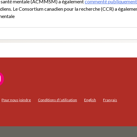
t la santé mentale (ACMMSM) a également
commenté publiquement
adiens. Le Consortium canadien pour la recherche (CCR) a égaleme
mentale
Pour nous joindre
Conditions d\’utilisation
English
Français