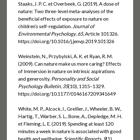
Staaks, J. P. C. et Overbeek, G. (2019). A dose of
nature: Two three-level meta-analyses of the
beneficial effects of exposure to nature on
children’s self-regulation.
Journal of
Environmental Psychology
,
65
, Article 101326.
https://doi.org/10.1016/j.jenvp.2019.101326
Weinstein, N., Przybylski, A. K. et Ryan, R. M.
(2009). Can nature make us more caring? Effects
of Immersion in nature on intrinsic aspirations
and generosity.
Personality and Social
Psychology Bulletin
,
35
(10), 1315–1329.
https://doi.org/10.1177/0146167209341649
White, M. P., Alcock, I., Grellier, J., Wheeler, B. W.,
Hartig, T., Warber, S. L., Bone, A., Depledge, M. H.
et Fleming, L. E. (2019). Spending at least 120
minutes a week in nature is associated with good
health and wellbeing.
Scientific Reports
,
9
(1),