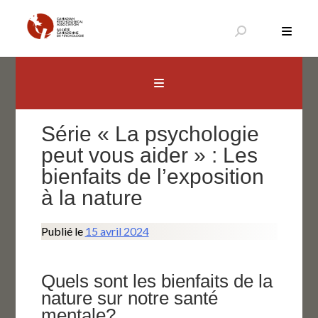
Aller
au
contenu
Canadian Psychological Association
The national voice for psychology in Canada
Série « La psychologie
peut vous aider » : Les
bienfaits de l’exposition
à la nature
Publié le
15 avril 2024
Quels sont les bienfaits de la
nature sur notre santé
mentale?