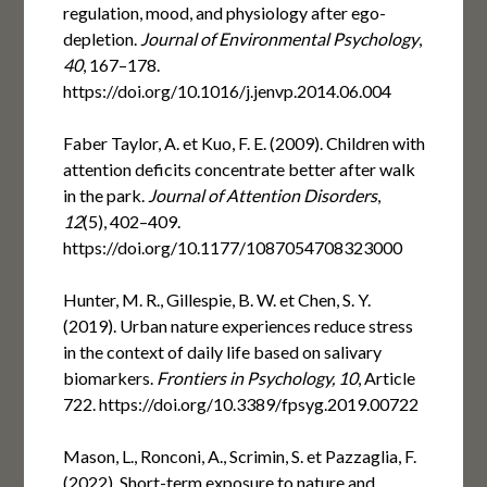
regulation, mood, and physiology after ego-
depletion.
Journal of Environmental Psychology
,
40
, 167–178.
https://doi.org/10.1016/j.jenvp.2014.06.004
Faber Taylor, A. et Kuo, F. E. (2009). Children with
attention deficits concentrate better after walk
in the park.
Journal of Attention Disorders
,
12
(5), 402–409.
https://doi.org/10.1177/1087054708323000
Hunter, M. R., Gillespie, B. W. et Chen, S. Y.
(2019). Urban nature experiences reduce stress
in the context of daily life based on salivary
biomarkers.
Frontiers in Psychology, 10
, Article
722. https://doi.org/10.3389/fpsyg.2019.00722
Mason, L., Ronconi, A., Scrimin, S. et Pazzaglia, F.
(2022). Short-term exposure to nature and