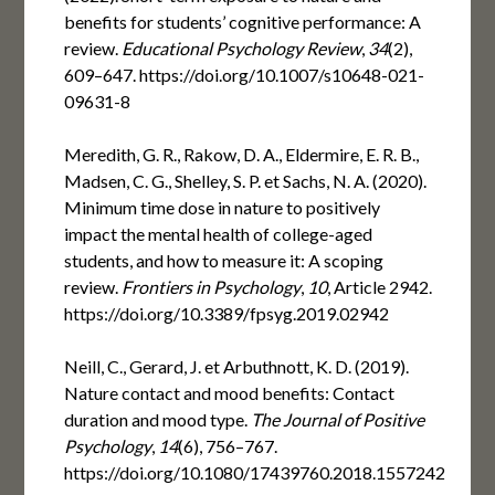
benefits for students’ cognitive performance: A
review.
Educational Psychology Review
,
34
(2),
609–647. https://doi.org/10.1007/s10648-021-
09631-8
Meredith, G. R., Rakow, D. A., Eldermire, E. R. B.,
Madsen, C. G., Shelley, S. P. et Sachs, N. A. (2020).
Minimum time dose in nature to positively
impact the mental health of college-aged
students, and how to measure it: A scoping
review.
Frontiers in Psychology
,
10
, Article 2942.
https://doi.org/10.3389/fpsyg.2019.02942
Neill, C., Gerard, J. et Arbuthnott, K. D. (2019).
Nature contact and mood benefits: Contact
duration and mood type.
The Journal of Positive
Psychology
,
14
(6), 756–767.
https://doi.org/10.1080/17439760.2018.1557242