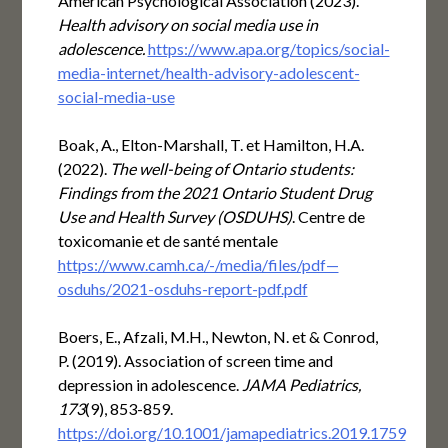
American Psychological Association (2023).
Health advisory on social media use in
adolescence.
https://www.apa.org/topics/social-
media-internet/health-advisory-adolescent-
social-media-use
Boak, A., Elton-Marshall, T. et Hamilton, H.A.
(2022).
The well-being of Ontario students:
Findings from the 2021 Ontario Student Drug
Use and Health Survey (OSDUHS)
. Centre de
toxicomanie et de santé mentale
https://www.camh.ca/-/media/files/pdf—
osduhs/2021-osduhs-report-pdf.pdf
Boers, E., Afzali, M.H., Newton, N. et & Conrod,
P. (2019). Association of screen time and
depression in adolescence.
JAMA Pediatrics,
173
(9), 853-859.
https://doi.org/10.1001/jamapediatrics.2019.1759