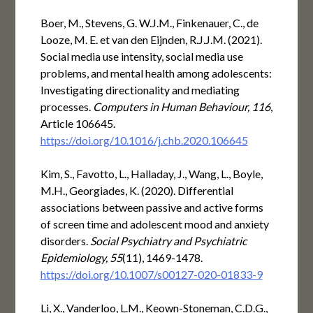
Boer, M., Stevens, G. W.J.M., Finkenauer, C., de
Looze, M. E. et van den Eijnden, R.J.J.M. (2021).
Social media use intensity, social media use
problems, and mental health among adolescents:
Investigating directionality and mediating
processes.
Computers in Human Behaviour, 116
,
Article 106645.
https://doi.org/10.1016/j.chb.2020.106645
Kim, S., Favotto, L., Halladay, J., Wang, L., Boyle,
M.H., Georgiades, K. (2020). Differential
associations between passive and active forms
of screen time and adolescent mood and anxiety
disorders.
Social Psychiatry and Psychiatric
Epidemiology, 55
(11), 1469-1478.
https://doi.org/10.1007/s00127-020-01833-9
Li, X., Vanderloo, L.M., Keown-Stoneman, C.D.G.,