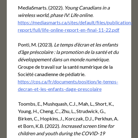
MediaSmarts. (2022).
Young Canadians in a
wireless world, phase IV: Life online
.
https://mediasmarts.ca/sites/default/files/publication-
report/full/life-online-report-en-final-11-22.pdf
Ponti, M. (2023).
Le temps d’écran et les enfants
d’âge préscolaire : la promotion de la santé et du
développement dans un monde numérique
.
Groupe de travail sur la santé numérique de la
Société canadienne de pédiatrie.
https://cps.ca/fr/documents/position/le-temps-
decran-et-les-enfants-dage-prescolaire
Toombs, E., Mushquash, C.J., Mah, L., Short, K.,
Young, H., Cheng, C., Zhu, L., Strudwick, G.,
Birken, C., Hopkins, J., Korczak, D.J., Perkhun, A.
et Born, K.B. (2022).
Increased screen time for
children and youth during the COVID-19