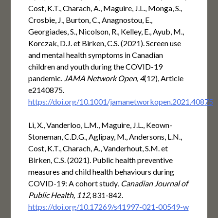
Cost, K.T., Charach, A., Maguire, J.L., Monga, S.,
Crosbie, J., Burton, C., Anagnostou, E.,
Georgiades, S., Nicolson, R., Kelley, E., Ayub, M.,
Korczak, D.J. et Birken, C.S. (2021). Screen use
and mental health symptoms in Canadian
children and youth during the COVID-19
pandemic.
JAMA Network Open, 4
(12), Article
e2140875.
https://doi.org/10.1001/jamanetworkopen.2021.40875
Li, X., Vanderloo, L.M., Maguire, J.L., Keown-
Stoneman, C.D.G., Aglipay, M., Andersons, L.N.,
Cost, K.T., Charach, A., Vanderhout, S.M. et
Birken, C.S. (2021). Public health preventive
measures and child health behaviours during
COVID-19: A cohort study
. Canadian Journal of
Public Health, 112
, 831-842.
https://doi.org/10.17269/s41997-021-00549-w