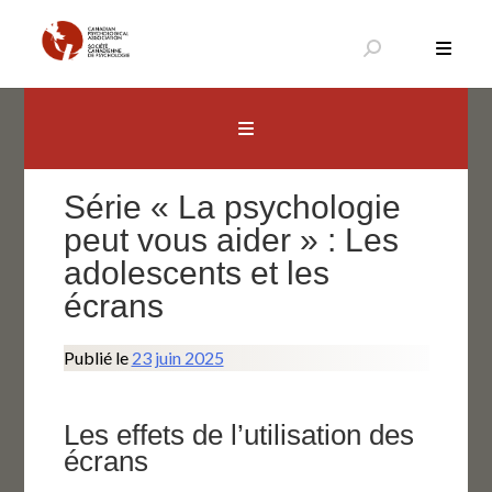
Aller
au
contenu
Canadian Psychological Association
The national voice for psychology in Canada
Série « La psychologie
peut vous aider » : Les
adolescents et les
écrans
Publié le
23 juin 2025
Les effets de l’utilisation des
écrans