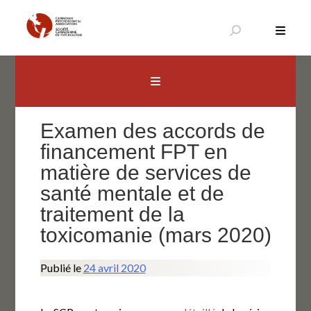
Aller
au
contenu
Canadian Psychological Association
The national voice for psychology in Canada
Examen des accords de
financement FPT en
matière de services de
santé mentale et de
traitement de la
toxicomanie (mars 2020)
Publié le
24 avril 2020