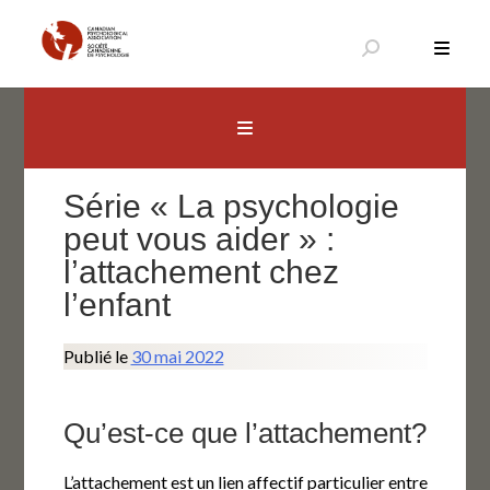
Aller
au
contenu
Canadian Psychological Association
The national voice for psychology in Canada
Série « La psychologie
peut vous aider » :
l’attachement chez
l’enfant
Publié le
30 mai 2022
Qu’est-ce que l’attachement?
L’attachement est un lien affectif particulier entre