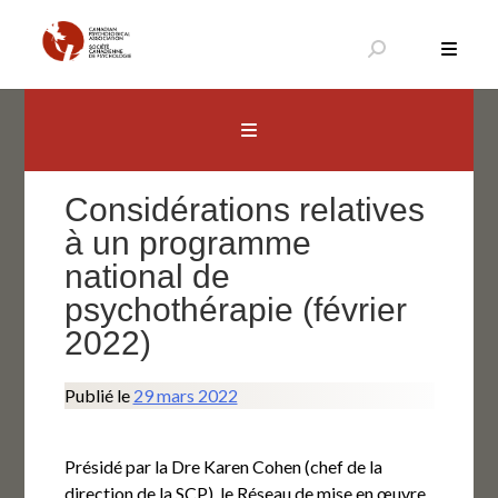
Aller
au
contenu
Canadian Psychological Association
The national voice for psychology in Canada
Considérations relatives
à un programme
national de
psychothérapie (février
2022)
Publié le
29 mars 2022
Présidé par la Dre Karen Cohen (chef de la
direction de la SCP), le Réseau de mise en œuvre