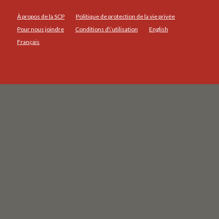
À propos de la SCP
Politique de protection de la vie privée
Pour nous joindre
Conditions d\’utilisation
English
Français