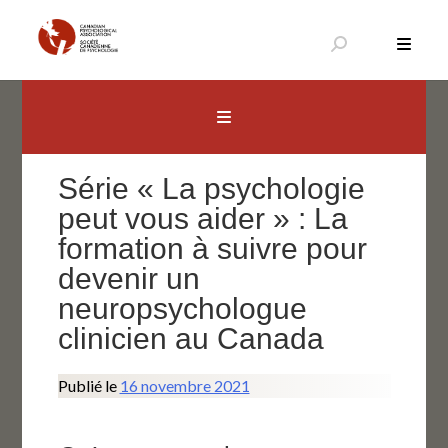
Aller
au
contenu
Canadian Psychological Association
The national voice for psychology in Canada
Série « La psychologie
peut vous aider » : La
formation à suivre pour
devenir un
neuropsychologue
clinicien au Canada
Publié le
16 novembre 2021